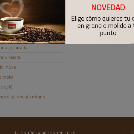
NOVEDAD
banito
omano
Elige cómo quieres tu 
en grano o molido a 
lada
punto
ate
ino granizado
ino helado
lo moka
t moka
de café
hocolate-menta milano
96 170 14 96 • 96 170 10 19