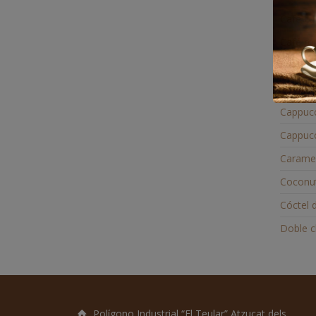
Café cu
Café r
Cafeco
Cafecol
Cappucc
Cappucc
Carame
Coconu
Cóctel 
Doble c
Polígono Industrial “El Teular” Atzucat dels