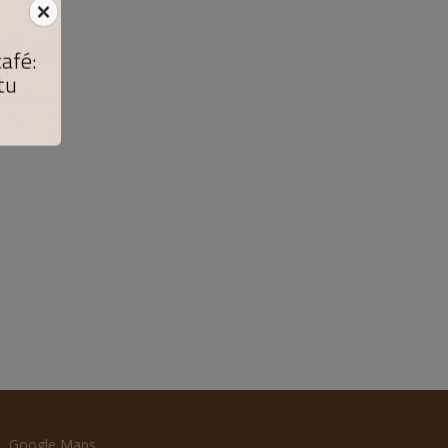
café:
tu
Google Maps