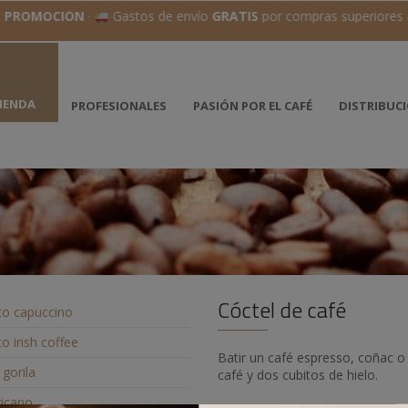
PROMOCIÓN
·
Gastos de envío
GRATIS
por compras superiores 
IENDA
PROFESIONALES
PASIÓN POR EL CAFÉ
DISTRIBUC
Cóctel de café
o capuccino
o irish coffee
Batir un café espresso, coñac o 
gorila
café y dos cubitos de hielo.
ricano