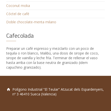
Coconut moka
Cóctel de café
Doble chocolate-menta milano
Cafecolada
Preparar un café espresso y mezclarlo con un poco de
tequila o ron blanco, Malibú, una dosis de sirope de coco,
sirope de vainilla y leche fría. Terminar de rellenar el vaso
hasta arriba con la base neutra de granizado (idem
capuchino granizado).
Polígono Industrial “El Teular” Atzucat dels Espardenyers,
nº 3 46410 Sueca (Valencia)