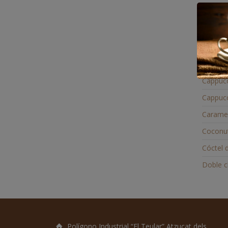
Café cu
Café r
Cafeco
Cafecol
Cappucc
Cappucc
Carame
Coconu
Cóctel 
Doble c
Polígono Industrial “El Teular” Atzucat dels