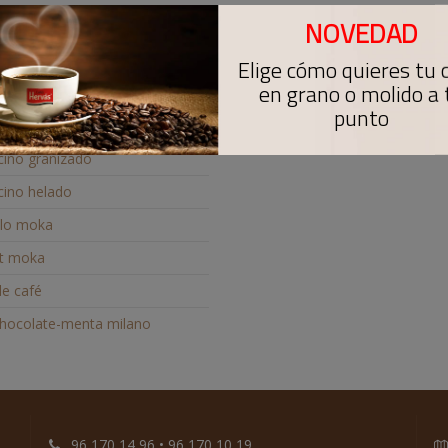
NOVEDAD
banito
omano
Elige cómo quieres tu 
en grano o molido a 
lada
punto
ate
ino granizado
ino helado
lo moka
t moka
de café
hocolate-menta milano
96 170 14 96 • 96 170 10 19