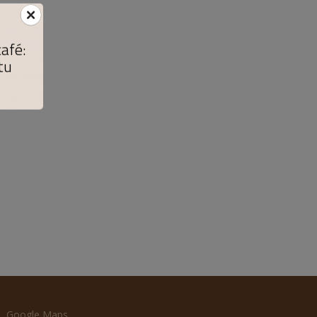
café:
tu
Google Maps