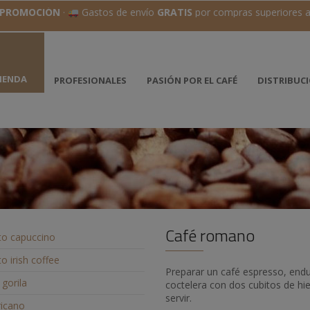
ROMOCIÓN
·
Gastos de envío
GRATIS
por compras superiores a
IENDA
PROFESIONALES
PASIÓN POR EL CAFÉ
DISTRIBUC
Café romano
o capuccino
o irish coffee
Preparar un café espresso, endul
gorila
coctelera con dos cubitos de hiel
servir.
ricano